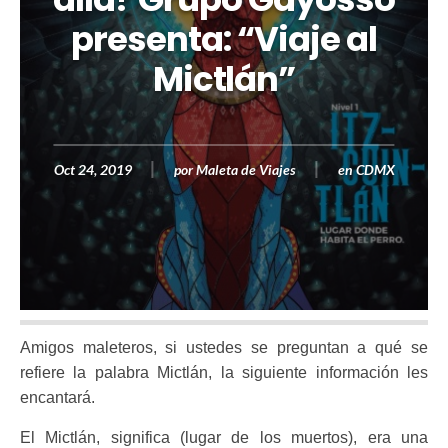
presenta: “Viaje al
Mictlán”
Oct 24, 2019
por
Maleta de Viajes
en
CDMX
Amigos maleteros, si ustedes se preguntan a qué se
refiere la palabra Mictlán, la siguiente información les
encantará.
El Mictlán, significa (lugar de los muertos), era una