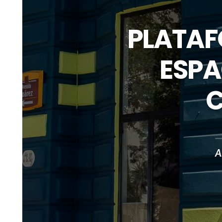
PLATAF
ESPA
C
A