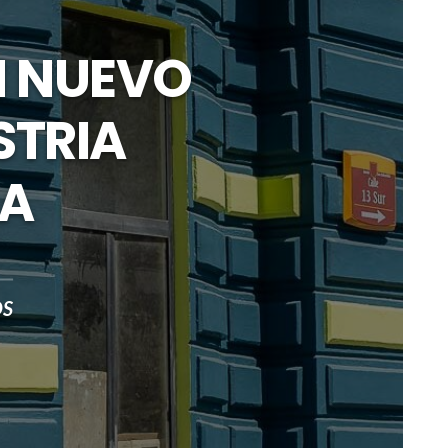
N NUEVO
STRIA
LA
OS