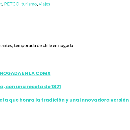
t
,
PETCO
,
turismo
,
viajes
N NOGADA EN LA CDMX
a, con una receta de 1821
ceta que honra la tradición y una innovadora versión