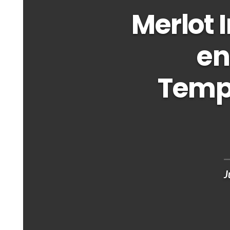
Merlot 
en
Temp
J