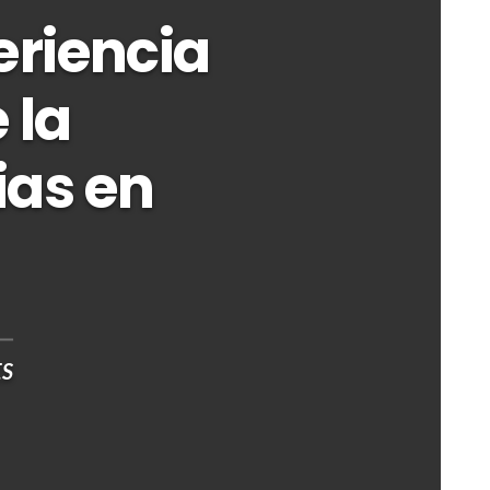
eriencia
 la
as en
ES