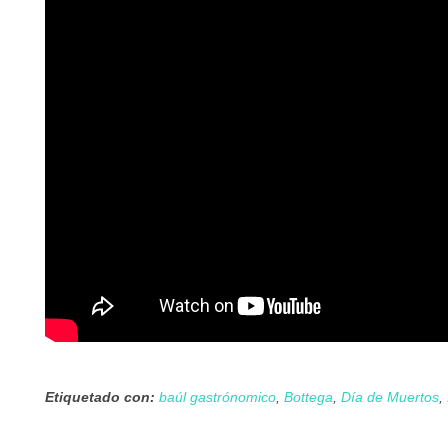
Etiquetado con:
baúl gastrónomico
,
Bottega
,
Día de Muertos
,