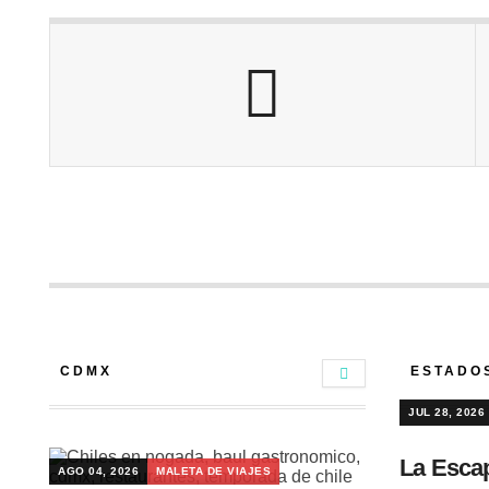
CDMX
ESTADO
JUL 28, 2026
La Esca
AGO 04, 2026
MALETA DE VIAJES