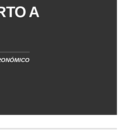
RTO A
RONÓMICO