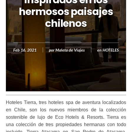
hermosos paisajes
chilenos
Feb 16, 2021
por
Maleta de Viajes
en
HOTELES
Hoteles Tierra, tres hoteles spa de aventura localizados
en Chile, son los nuevos miembros de la colección
sostenible de lujo de Eco Hotels & Resorts. Tierra es
una colección de tres propiedades hermanas con todo
incluido, Tierra Atacama en San Pedro de Atacama,