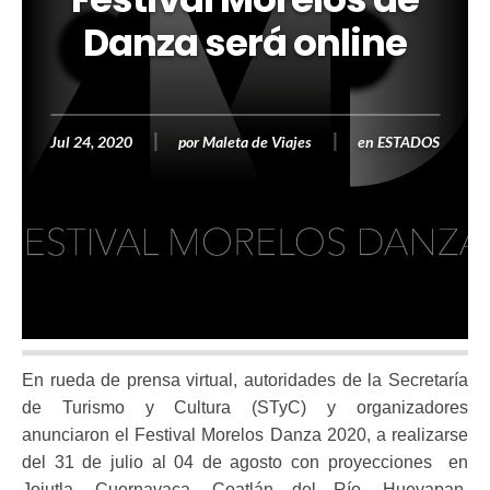
Danza será online
Jul 24, 2020
por
Maleta de Viajes
en
ESTADOS
En rueda de prensa virtual, autoridades de la Secretaría
de Turismo y Cultura (STyC) y organizadores
anunciaron el Festival Morelos Danza 2020, a realizarse
del 31 de julio al 04 de agosto con proyecciones en
Jojutla, Cuernavaca, Coatlán del Río, Hueyapan,