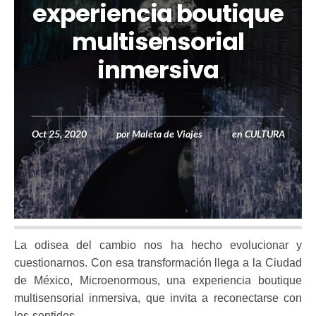
experiencia boutique
multisensorial
inmersiva
Oct 25, 2020
por
Maleta de Viajes
en
CULTURA
La odisea del cambio nos ha hecho evolucionar y
cuestionarnos. Con esa transformación llega a la Ciudad
de México, Microenormous, una experiencia boutique
multisensorial inmersiva, que invita a reconectarse con
los sentidos.