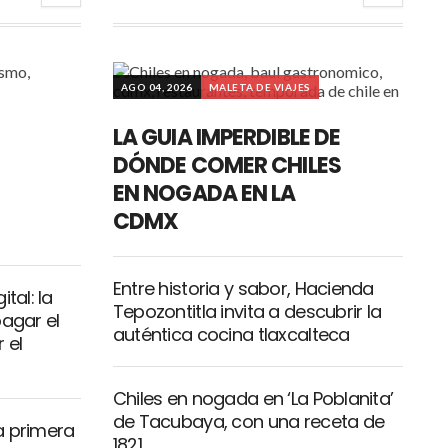
AGO 04, 2026
MALETA DE VIAJES
LA GUIA IMPERDIBLE DE
DÓNDE COMER CHILES
EN NOGADA EN LA
CDMX
Entre historia y sabor, Hacienda
tal: la
Tepozontitla invita a descubrir la
pagar el
auténtica cocina tlaxcalteca
 el
Chiles en nogada en ‘La Poblanita’
de Tacubaya, con una receta de
a primera
1821