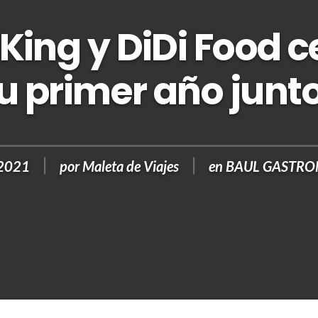
King y DiDi Food 
u primer año junt
 2021
por
Maleta de Viajes
en
BAUL GASTR