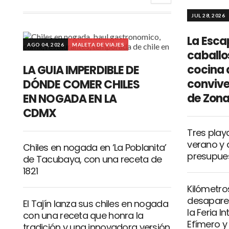
JUL 28, 2026
La Esca
AGO 04, 2026
MALETA DE VIAJES
caballo
cocina 
LA GUIA IMPERDIBLE DE
convive
DÓNDE COMER CHILES
de Zona
EN NOGADA EN LA
CDMX
Tres play
verano y 
Chiles en nogada en ‘La Poblanita’
presupue
de Tacubaya, con una receta de
1821
Kilómetro
desaparec
El Tajín lanza sus chiles en nogada
la Feria I
con una receta que honra la
Efímero y
tradición y una innovadora versión