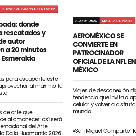
ELIESHEVA RAMOS HERNÁNDEZ
AGO 04, 2026
MALETA DE VIAJES
pada: donde
s rescatados y
AEROMÉXICO SE
de autor
CONVIERTE EN
n a 20 minutos
PATROCINADOR
 Esmeralda
OFICIAL DE LA NFL EN
MÉXICO
as para escaparte este
aprovechar al máximo tu
Viajes de desconexión digi
sto
tendencia que invita a a
celular y volver a disfrutar
mundo
s de arte que
e al amanecer: así será
nternacional del Arte
«San Miguel Comparte” l
 la Dalia Huamantla 2026