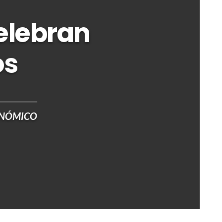
celebran
os
ONÓMICO