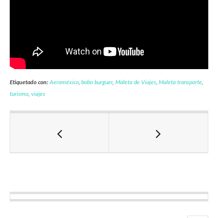
Etiquetado con:
Aeroméxico
,
bobo burguer
,
Maleta de Viajes
,
Maleta transporte
,
turismo
,
viajes