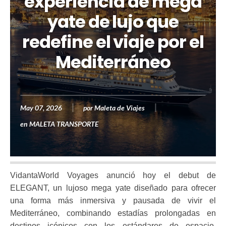
experiencia de mega
yate de lujo que
redefine el viaje por el
Mediterráneo
May 07, 2026
por
Maleta de Viajes
en
MALETA TRANSPORTE
VidantaWorld Voyages anunció hoy el debut de
ELEGANT, un lujoso mega yate diseñado para ofrecer
una forma más inmersiva y pausada de vivir el
Mediterráneo, combinando estadías prolongadas en
destinos icónicos con los estándares de espacio,