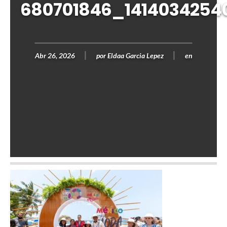
680701846_1414034254
Abr 26, 2026
por
Eldaa Garcia Lepez
en