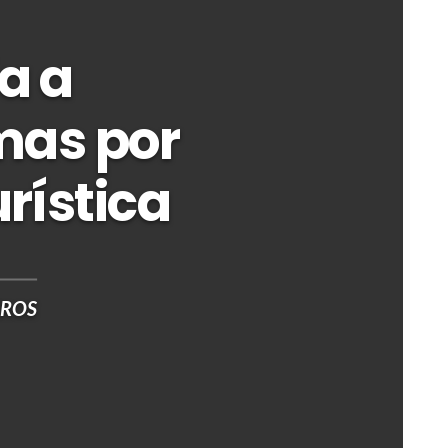
a a
mas por
rística
EROS