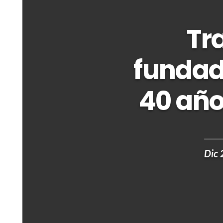
Tr
fundad
40 año
Dic