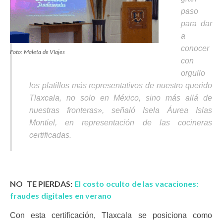
paso
para dar
a
conocer
Foto: Maleta de VIajes
con
orgullo
los platillos más representativos de nuestro querido
Tlaxcala, no solo en México, sino más allá de
nuestras fronteras»
, señaló Isela Áurea Islas
Montiel, en representación de las cocineras
certificadas.
NO TE PIERDAS:
El costo oculto de las vacaciones:
fraudes digitales en verano
Con esta certificación, Tlaxcala se posiciona como