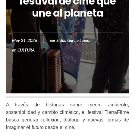
festival de cine que
une al planeta
May 21, 2026
por
Eldaa Garcia Lepez
en
CULTURA
A través de historias sobre medio ambiente,
sostenibilidad y cambio climático, el festival TierraFilme
busca generar reflexión, diálogo y nuevas formas de
imaginar el futuro desde el cine.