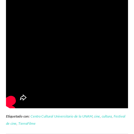
Etiquetado con:
Centro Cultural Universitario de la UNAM
,
cine
,
cultura
,
Festival
de cine
,
TierraFilme