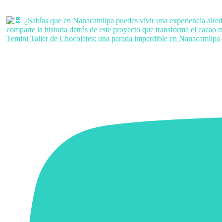
Temini Taller de Chocolates: una parada imperdible en Nanacamilpa