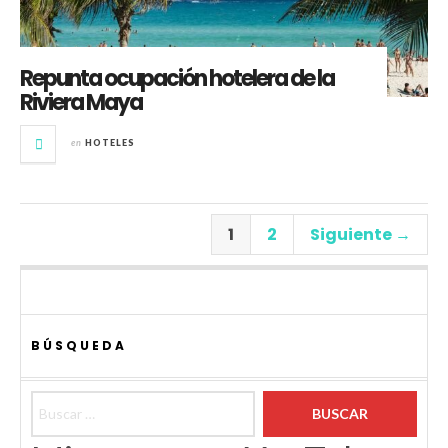
Repunta ocupación hotelera de la
Riviera Maya
en
HOTELES
1
2
Siguiente →
BÚSQUEDA
Buscar: