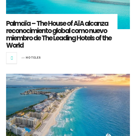
Palmaïa – The House of AïA alcanza
reconocimiento global como nuevo
miembro de The Leading Hotels of the
World
en
HOTELES