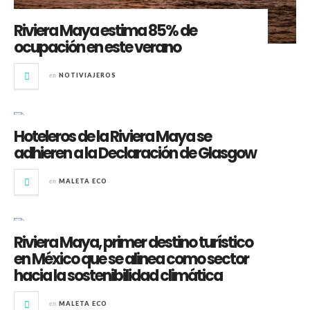
Riviera Maya estima 85% de
ocupación en este verano
en
NOTIVIAJEROS
Hoteleros de la Riviera Maya se
adhieren a la Declaración de Glasgow
en
MALETA ECO
Riviera Maya, primer destino turístico
en México que se alinea como sector
hacia la sostenibilidad climática
en
MALETA ECO