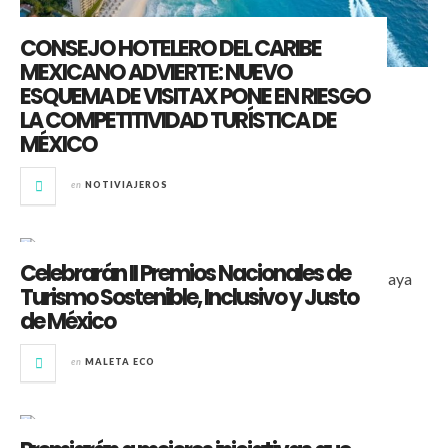
CONSEJO HOTELERO DEL CARIBE
MEXICANO ADVIERTE: NUEVO
ESQUEMA DE VISITAX PONE EN RIESGO
LA COMPETITIVIDAD TURÍSTICA DE
MÉXICO
en
NOTIVIAJEROS
Celebrarán II Premios Nacionales de
Turismo Sostenible, Inclusivo y Justo
de México
en
MALETA ECO