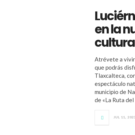
Luciér
en la n
cultura
Atrévete a vivir
que podrás disf
Tlaxcalteca, con
espectáculo natu
municipio de Na
de «La Ruta del
JUL 11, 202