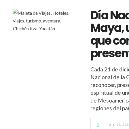
Día Nac
Maya, 
que co
present
Cada 21 de dic
Nacional de la 
reconocer, prese
espiritual de u
de Mesoamérica,
regiones del pa
DIC 17, 202