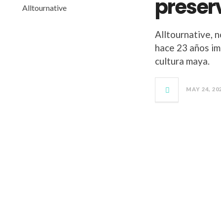
preser
Alltournative, 
hace 23 años im
cultura maya.
MAY 24, 20