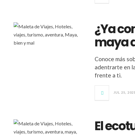
¿Ya co
maya de
Conoce más sobr
adentrarte en l
frente a ti.
JUL 25, 202
El eco