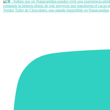
Temini Taller de Chocolates: una parada imperdible en Nanacamilpa