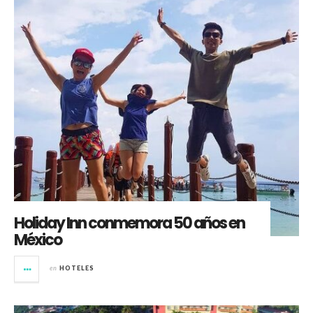
Holiday Inn conmemora 50 años en
México
en
HOTELES