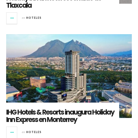
Tlaxcala
en
HOTELES
IHG Hotels & Resorts inaugura Holiday
Inn Express en Monterrey
en
HOTELES