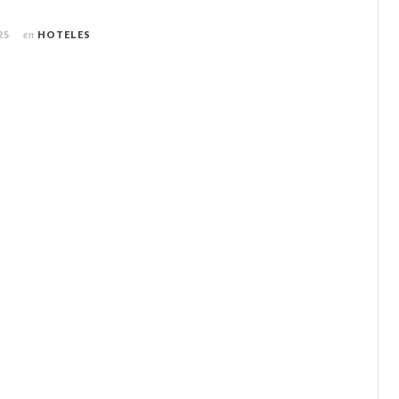
25
en
HOTELES