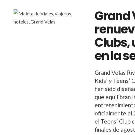
Grand 
renueva
Clubs, 
en la s
Grand Velas Riv
Kids’ y Teens’ 
han sido diseña
que equilibran l
entretenimiento
oficialmente el
el Teens’ Club 
finales de agost