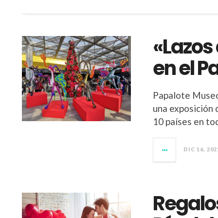
«Lazos
en el P
Papalote Museo 
una exposición q
10 países en to
DIC 16, 202
Regalos