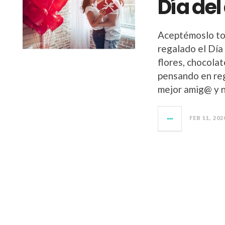
Día del
Aceptémoslo tod
regalado el Día 
flores, chocola
pensando en rega
mejor amig@ y 
FEB 11, 202