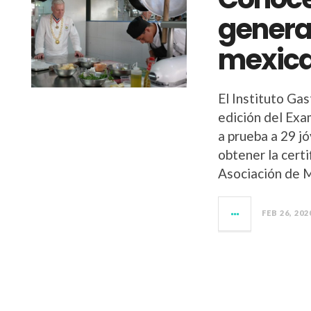
genera
mexic
El Instituto Ga
edición del Exa
a prueba a 29 j
obtener la certi
Asociación de M
FEB 26, 202