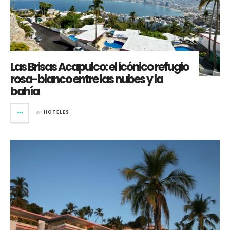
Las Brisas Acapulco: el icónico refugio
rosa-blanco entre las nubes y la
bahía
en
HOTELES