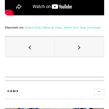
Etiquetado con:
Brujería Tech
,
Maleta de Viajes
,
Maleta Tech
,
Sony
,
teconología
CDMX