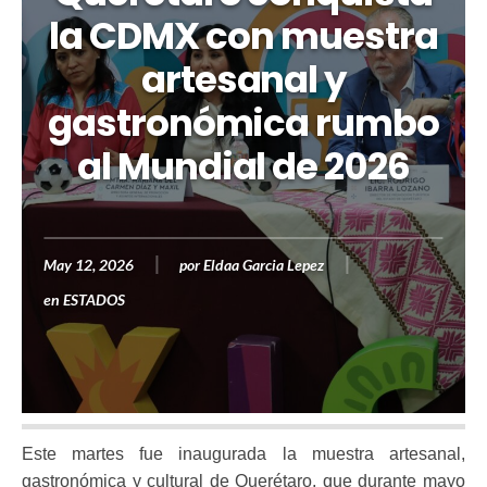
la CDMX con muestra
artesanal y
gastronómica rumbo
al Mundial de 2026
May 12, 2026
por
Eldaa Garcia Lepez
en
ESTADOS
Este martes fue inaugurada la muestra artesanal,
gastronómica y cultural de Querétaro, que durante mayo