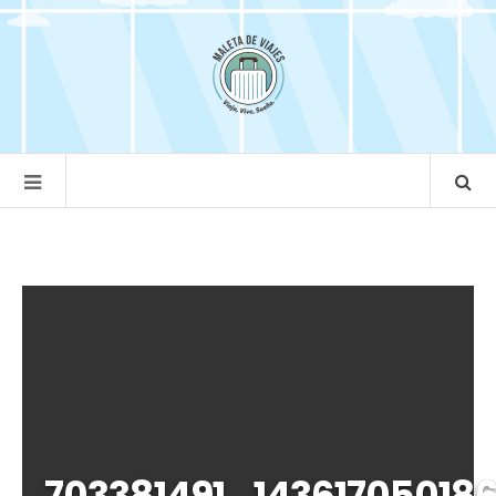
703381491_1436170501