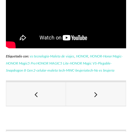
Etiquetado con:
es tecnología-Maleta de viajes
,
HONOR
,
HONOR-Honor Magic-
HONOR Magic5 Pro HONOR MAGIC5 Lite-HONOR Magic VS-Plegable-
Snapdragon 8 Gen 2-celular-maleta tech-MWC-brujeriatech-No es brujería