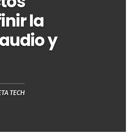
tos
nir la
 audio y
TA TECH