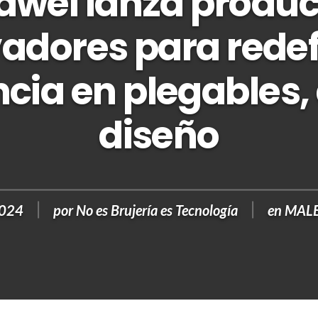
awei lanza produc
adores para redefi
cia en plegables,
diseño
2024
por
No es Brujería es Tecnología
en
MALE