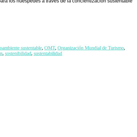
 para los huéspedes a través de la concientización sustentable
oambiente sustentable
,
OMT
,
Organización Mundial de Turismo
,
in
,
sostenibilidad
,
sustentabilidad