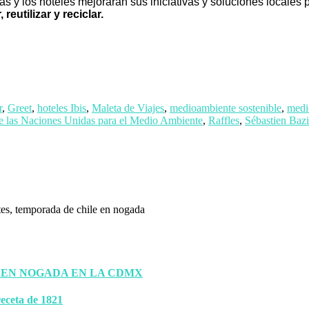
as y los hoteles mejorarán sus iniciativas y soluciones locales
 reutilizar y reciclar.
r
,
Greet
,
hoteles Ibis
,
Maleta de Viajes
,
medioambiente sostenible
,
medi
e las Naciones Unidas para el Medio Ambiente
,
Raffles
,
Sébastien Baz
 EN NOGADA EN LA CDMX
eceta de 1821