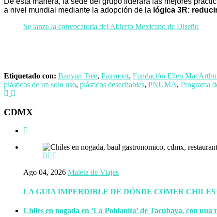
De esta manera, la sede del grupo liderará las mejores práctic
a nivel mundial mediante la adopción de la
lógica 3R: reducir,
Se lanza la convocatoria del Abierto Mexicano de Diseño
Etiquetado con:
Banyan Tree
,
Fairmont
,
Fundación Ellen MacArthu
plásticos de un solo uso
,
plásticos desechables
,
PNUMA
,
Programa d
CDMX
Ago 04, 2026
Maleta de Viajes
LA GUIA IMPERDIBLE DE DÓNDE COMER CHILES
Chiles en nogada en ‘La Poblanita’ de Tacubaya, con una r