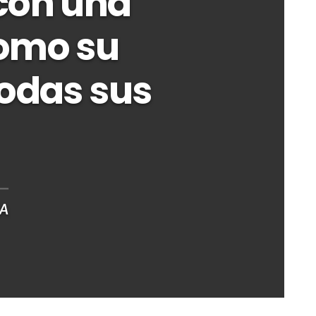
 con una
como su
todas sus
RA