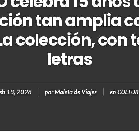
 celebra 15 años
ción tan amplia 
La colección, con 
letras
eb 18, 2026
por
Maleta de Viajes
en
CULTU