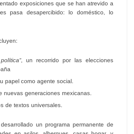
sentado exposiciones que se han atrevido a
s pasa desapercibido: lo doméstico, lo
cluyen:
olítica”
, un recorrido por las elecciones
paña
y su papel como agente social.
de nuevas generaciones mexicanas.
os de textos universales.
desarrollado un programa permanente de
idades en asilos, albergues, casas hogar, y