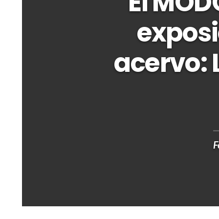
El MODO
exposi
acervo: 
F