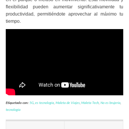
flexibilidad pueden aumentar significativamente tu
productividad, permitiéndote aprovechar al máximo tu
tiempo.
Etiquetado con:
5G
,
es tecnología
,
Maleta de Viajes
,
Maleta Tech
,
No es brujería
,
tecnología