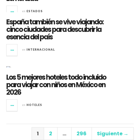
en
ESTADOS
España también se vive viajando:
cinco ciudades para descubrir la
esencia del país
en
INTERNACIONAL
Los 5 mejores hoteles todo incluido
para viajar con niños en México en
2026
en
HOTELES
1
2
…
296
Siguiente →