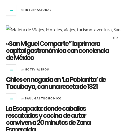
en
INTERNACIONAL
«San Miguel Comparte” la primera
capital gastronómica con conciencia
de México
en
NOTIVIAJEROS
Chiles en nogada en ‘La Poblanita’ de
Tacubaya, con una receta de 1821
en
BAUL GASTRONÓMICO
La Escapada: donde caballos
rescatados y cocina de autor
conviven a 20 minutos de Zona
Esmeralda