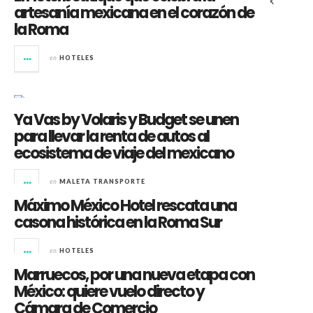
artesanía mexicana en el corazón de
la Roma
en
HOTELES
Ya Vas by Volaris y Budget se unen
para llevar la renta de autos al
ecosistema de viaje del mexicano
en
MALETA TRANSPORTE
Máximo México Hotel rescata una
casona histórica en la Roma Sur
en
HOTELES
Marruecos, por una nueva etapa con
México: quiere vuelo directo y
Cámara de Comercio