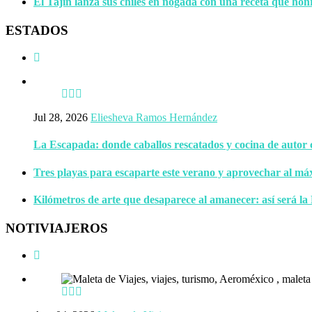
El Tajín lanza sus chiles en nogada con una receta que hon
ESTADOS
Jul 28, 2026
Eliesheva Ramos Hernández
La Escapada: donde caballos rescatados y cocina de autor
Tres playas para escaparte este verano y aprovechar al má
Kilómetros de arte que desaparece al amanecer: así será la
NOTIVIAJEROS